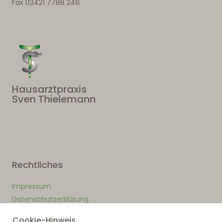
Fax 03421 7788 246
Hausarztpraxis
Sven Thielemann
Rechtliches
Impressum
Datenschutzerklärung
Cookie-Hinweis